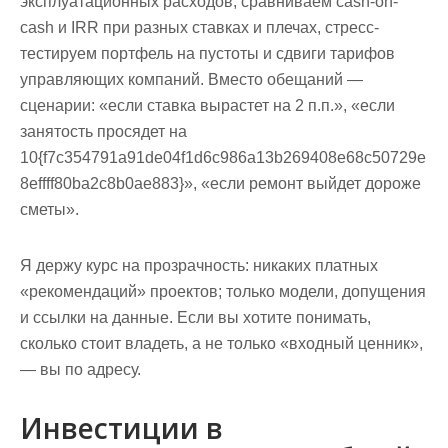
эксплуатационных расходов, сравниваем cash-on-
cash и IRR при разных ставках и плечах, стресс-
тестируем портфель на пустоты и сдвиги тарифов
управляющих компаний. Вместо обещаний —
сценарии: «если ставка вырастет на 2 п.п.», «если
занятость просядет на
10{f7c354791a91de04f1d6c986a13b269408e68c50729e
8effff80ba2c8b0ae883}», «если ремонт выйдет дороже
сметы».
Я держу курс на прозрачность: никаких платных
«рекомендаций» проектов; только модели, допущения
и ссылки на данные. Если вы хотите понимать,
сколько стоит владеть
, а не только «входный ценник»,
— вы по адресу.
Инвестиции в