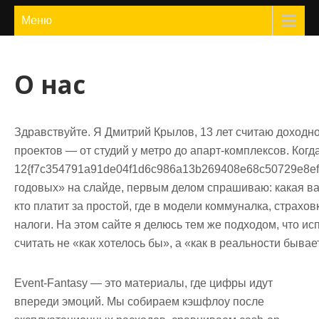
ЖилФокус
Меню
О нас
Здравствуйте. Я Дмитрий Крылов, 13 лет считаю доходн
проектов — от студий у метро до апарт-комплексов. Когд
12{f7c354791a91de04f1d6c986a13b269408e68c50729e8eff
годовых» на слайде, первым делом спрашиваю: какая в
кто платит за простой, где в модели коммуналка, страхов
налоги. На этом сайте я делюсь тем же подходом, что ис
считать не «как хотелось бы», а «как в реальности бывае
Event-Fantasy — это материалы, где цифры идут
впереди эмоций. Мы собираем кэшфлоу после